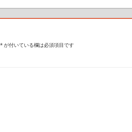
の
記
事:
*
が付いている欄は必須項目です