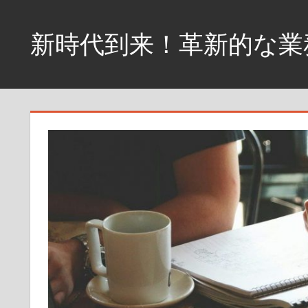
コ
ン
新時代到来！革新的な業
テ
ン
革
ツ
新
へ
的
な
ス
性
キ
能
ッ
が
プ
ビ
ジ
ネ
ス
を
変
え