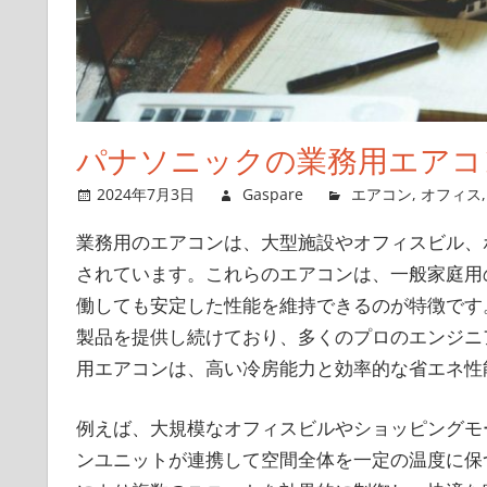
る！
進
化
し
た
パナソニックの業務用エアコ
業
2024年7月3日
Gaspare
エアコン
,
オフィス
務
用
業務用のエアコンは、大型施設やオフィスビル、
エ
されています。
これらのエアコンは、一般家庭用
ア
働しても安定した性能を維持できるのが特徴です
コ
製品を提供し続けており、多くのプロのエンジニ
ン
を
用エアコンは、高い冷房能力と効率的な省エネ性
体
験
例えば、大規模なオフィスビルやショッピングモ
せ
ンユニットが連携して空間全体を一定の温度に保
よ！