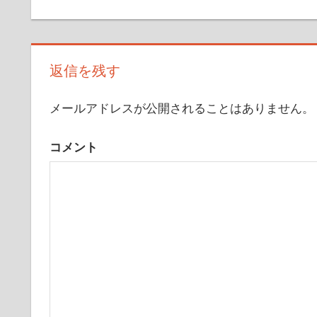
投
の
記
稿
事:
ナ
返信を残す
ビ
メールアドレスが公開されることはありません。
ゲ
ー
コメント
シ
ョ
ン